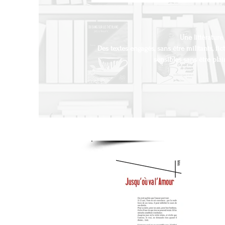
Une littérature
Des textes engagés, sans être militants, fic
sensibles sans être plai