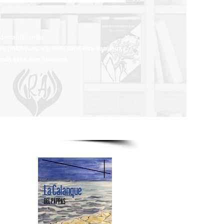
déstabilisante.
re politiques, aiguisés sans être vaniteux ,
fonds sans être abscons.