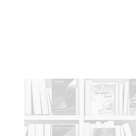
Actualités
-
Auteur(e)s
-
Catalo