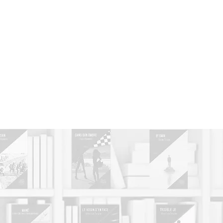
gue
-
Qui sommes-nous ?
-
Contacts
-
AutoÉdition