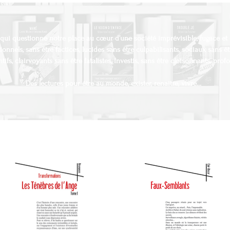
 qui questionne notre place au cœur d’une société imprévisible, fugace et 
tionnels, sans être factices, lucides sans être culpabilisants, sociaux sans êt
ntifs, clairvoyants sans être fatalistes, investis, sans être cloisonnants, pro
Des lectures pour être au monde, exister, renaitre, vivre…