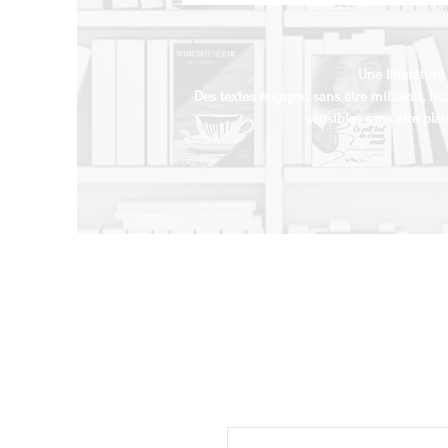
Une littérature
Des textes engagés, sans être militants, fic
sensibles sans être plai