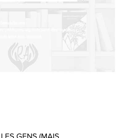
déstabilisante.
re politiques, aiguisés sans être vaniteux ,
fonds sans être abscons.
 LES GENS (MAIS