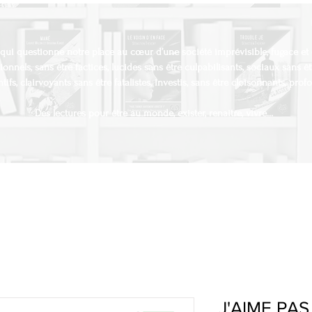
 qui questionne notre place au cœur d’une société imprévisible, fugace et 
tionnels, sans être factices, lucides sans être culpabilisants, sociaux sans êt
ntifs, clairvoyants sans être fatalistes, investis, sans être cloisonnants, pro
Des lectures pour être au monde, exister, renaitre, vivre…
J'AIME PAS