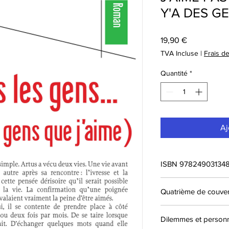
Y'A DES GE
Prix
19,90 €
TVA Incluse
|
Frais de
Quantité
*
Aj
ISBN 97824903134
Quatrième de couver
C
’
est assez simple. A
Dilemmes et person
avant Laura. Une autr