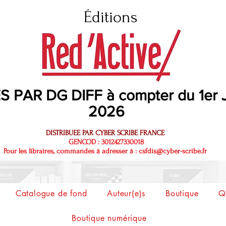
Éditi
ons
S PAR DG DIFF à compter du 1er
2026
DISTRIBUEE PAR CYBER SCRIBE FRANCE
GENCOD : 3012427330018
Pour les libraires, commandes à adresser à :
csfdis@cyber-scribe.fr
Catalogue de fond
Auteur(e)s
Boutique
Q
Boutique numérique