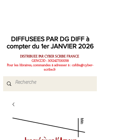
fatalistes, investis, sans être cloisonnants, profonds sans être abscons.
Des lectures pour être au monde, exister, renaitre, vivre…
DIFFUSEES PAR DG DIFF à
compter du 1er JANVIER 2026
DISTRIBUEE PAR CYBER SCRIBE FRANCE
GENCOD :
3012427330018
Pour les libraires, commandes à adresser à :
csfdis@cyber-
scribe.fr