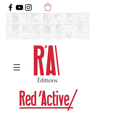
Éditi
ons
Une littérature qui questionne notre place au cœur d’une société
imprévisible, fugace et déstabilisante.
Des textes engagés, sans être militants, fictionnels, sans être factices,
lucides sans être culpabilisants, sociaux sans être politiques, aiguisés
sans être vaniteux , sensibles sans être plaintifs, clairvoyants sans être