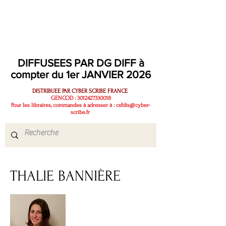
fatalistes, investis, sans être cloisonnants, profonds sans être abscons.
Des lectures pour être au monde, exister, renaitre, vivre…
DIFFUSEES PAR DG DIFF à
compter du 1er JANVIER 2026
DISTRIBUEE PAR CYBER SCRIBE FRANCE
GENCOD :
3012427330018
Pour les libraires, commandes à adresser à :
csfdis@cyber-
scribe.fr
THALIE BANNIÈRE