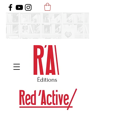
Éditi
ons
Une littérature qui questionne notre place au cœur d’une société
imprévisible, fugace et déstabilisante.
Des textes engagés, sans être militants, fictionnels, sans être factices,
lucides sans être culpabilisants, sociaux sans être politiques, aiguisés
sans être vaniteux , sensibles sans être plaintifs, clairvoyants sans être